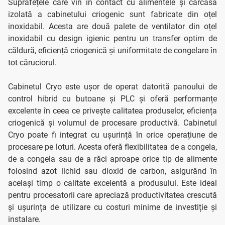
Suprafețele care vin în contact cu alimentele și carcasa
izolată a cabinetului criogenic sunt fabricate din oțel
inoxidabil. Acesta are două palete de ventilator din oțel
inoxidabil cu design igienic pentru un transfer optim de
căldură, eficiență criogenică și uniformitate de congelare în
tot căruciorul.
Cabinetul Cryo este ușor de operat datorită panoului de
control hibrid cu butoane și PLC și oferă performanțe
excelente în ceea ce privește calitatea produselor, eficiența
criogenică și volumul de procesare productivă. Cabinetul
Cryo poate fi integrat cu ușurință în orice operațiune de
procesare pe loturi. Acesta oferă flexibilitatea de a congela,
de a congela sau de a răci aproape orice tip de alimente
folosind azot lichid sau dioxid de carbon, asigurând în
același timp o calitate excelentă a produsului. Este ideal
pentru procesatorii care apreciază productivitatea crescută
și ușurința de utilizare cu costuri minime de investiție și
instalare.