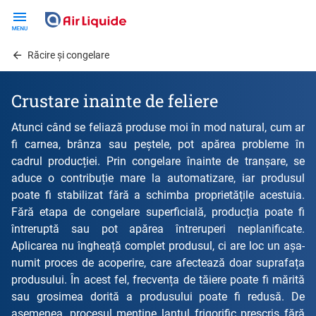
Skip
to
main
Răcire și congelare
content
Crustare inainte de feliere
Atunci când se feliază produse moi în mod natural, cum ar
fi carnea, brânza sau peștele, pot apărea probleme în
cadrul producției. Prin congelare înainte de tranșare, se
aduce o contribuție mare la automatizare, iar produsul
poate fi stabilizat fără a schimba proprietățile acestuia.
Fără etapa de congelare superficială, producția poate fi
întreruptă sau pot apărea întreruperi neplanificate.
Aplicarea nu îngheață complet produsul, ci are loc un așa-
numit proces de acoperire, care afectează doar suprafața
produsului. În acest fel, frecvența de tăiere poate fi mărită
sau grosimea dorită a produsului poate fi redusă. De
asemenea, procesul menține lanțul frigorific prescris fără