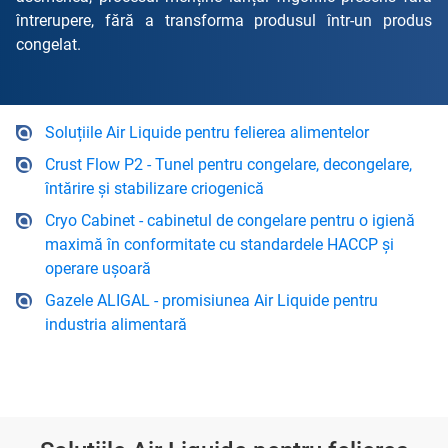
întrerupere, fără a transforma produsul într-un produs
congelat.
Soluțiile Air Liquide pentru felierea alimentelor
Crust Flow P2 - Tunel pentru congelare, decongelare,
întărire și stabilizare criogenică
Cryo Cabinet - cabinetul de congelare pentru o igienă
maximă în conformitate cu standardele HACCP și
operare ușoară
Gazele ALIGAL - promisiunea Air Liquide pentru
industria alimentară