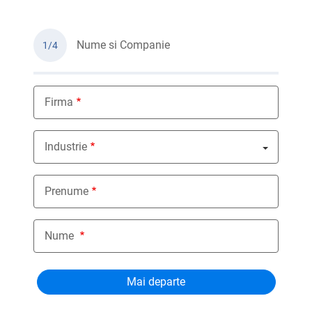
Nume si Companie
1/4
Firma
Industrie
Nothing selected
Prenume
Nume