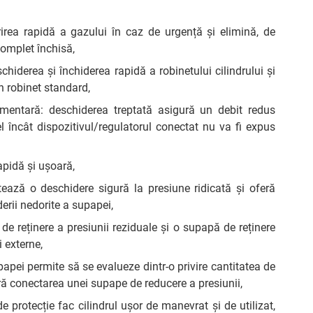
irea rapidă a gazului în caz de urgență și elimină, de
omplet închisă,
iderea și închiderea rapidă a robinetului cilindrului și
 robinet standard,
mentară: deschiderea treptată asigură un debit redus
l încât dispozitivul/regulatorul conectat nu va fi expus
apidă și ușoară,
tează o deschidere sigură la presiune ridicată și oferă
erii nedorite a supapei,
reținere a presiunii reziduale și o supapă de reținere
 externe,
pei permite să se evalueze dintr-o privire cantitatea de
ră conectarea unei supape de reducere a presiunii,
 protecție fac cilindrul ușor de manevrat și de utilizat,