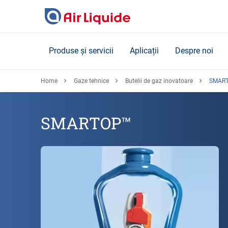
Skip
to
main
content
Produse și servicii
Aplicații
Despre noi
Home
Gaze tehnice
Butelii de gaz inovatoare
SMAR
SMARTOP™