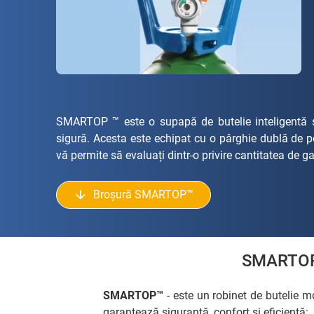
SMARTOP ™ este o supapă de butelie inteligentă 
sigură. Acesta este echipat cu o pârghie dublă de p
vă permite să evaluați dintr-o privire cantitatea de g
Broșură SMARTOP™
SMARTOP
SMARTOP™
- este un robinet de butelie
garantează siguranță, confort și eficiență: