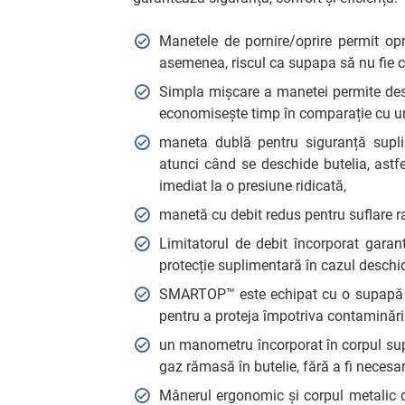
Manetele de pornire/oprire permit opr
asemenea, riscul ca supapa să nu fie c
Simpla mișcare a manetei permite desch
economisește timp în comparație cu un
maneta dublă pentru siguranță supli
atunci când se deschide butelia, astfe
imediat la o presiune ridicată,
manetă cu debit redus pentru suflare r
Limitatorul de debit încorporat garan
protecție suplimentară în cazul deschid
SMARTOP™ este echipat cu o supapă de 
pentru a proteja împotriva contaminării
un manometru încorporat în corpul supa
gaz rămasă în butelie, fără a fi necesa
Mânerul ergonomic și corpul metalic de