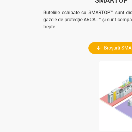
SMARTOP™ 
Buteliile echipate cu SMARTOP™ sunt di
gazele de protecție ARCAL™ și sunt compati
trepte.
Broșură SM