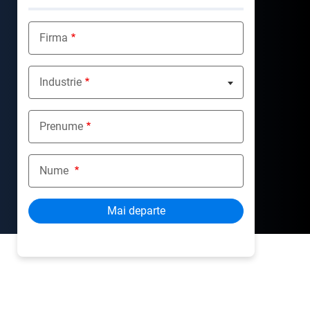
Firma
Industrie
Nothing selected
Prenume
Nume