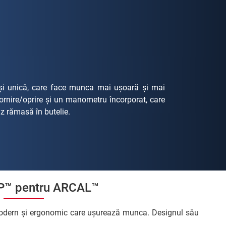
și unică, care face munca mai ușoară și mai
ornire/oprire și un manometru încorporat, care
az rămasă în butelie.
™ pentru ARCAL™
 modern și ergonomic care ușurează munca. Designul său