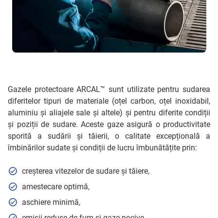
Gazele protectoare ARCAL™ sunt utilizate pentru sudarea
diferitelor tipuri de materiale (oțel carbon, oțel inoxidabil,
aluminiu și aliajele sale și altele) și pentru diferite condiții
și poziții de sudare. Aceste gaze asigură o productivitate
sporită a sudării și tăierii, o calitate excepțională a
îmbinărilor sudate și condiții de lucru îmbunătățite prin:
creșterea vitezelor de sudare și tăiere,
amestecare optimă,
aschiere minimă,
emisii reduse de fum și gaze nocive,