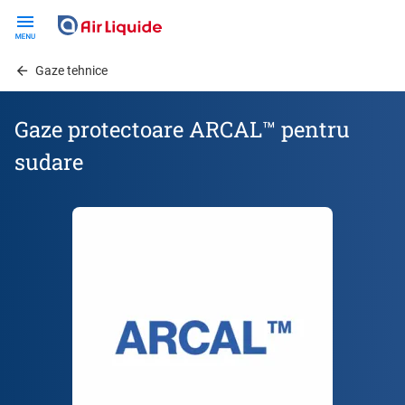
Skip
to
main
Gaze tehnice
content
Gaze protectoare ARCAL™ pentru
sudare