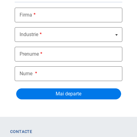
Firma
Industrie
Nothing selected
Prenume
Nume
CONTACTE