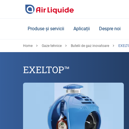
Skip
to
main
content
Produse și servicii
Aplicații
Despre noi
Home
Gaze tehnice
Butelii de gaz inovatoare
EXELT
EXELTOP™