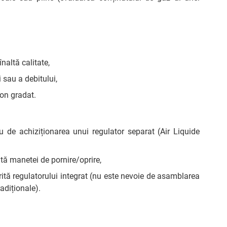
naltă calitate,
 sau a debitului,
ton gradat.
u de achiziționarea unui regulator separat (Air Liquide
ită manetei de pornire/oprire,
rită regulatorului integrat (nu este nevoie de asamblarea
adiționale).