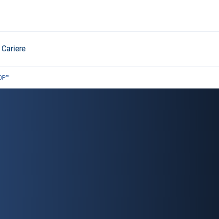
Cariere
OP™