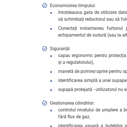
Economisirea timpului:
întotdeauna gata de utilizare dato
să schimbați reductorul sau să folo
Conectați instantaneu furtunul 
echipamentul de sudură (sau la alte
Siguranță:
capac ergonomic pentru protecția
și a regulatorului),
manetă de pornire/oprire pentru opr
identificarea simplă a unei supape
supapă protejată - utilizatorul nu e
Gestionarea cilindrilor:
controlul nivelului de umplere a b
fără flux de gaz,
identificarea ușoară a buteliilor