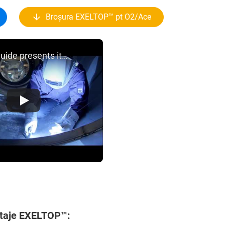
Broșura EXELTOP™ pt O2/Ace
Air Liquide presents its new built-in regulator EXELTOP™
taje EXELTOP™
: