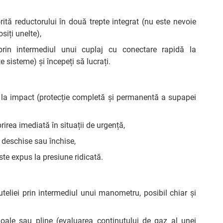
rită reductorului în două trepte integrat (nu este nevoie
siți unelte),
prin intermediul unui cuplaj cu conectare rapidă la
 sisteme) și începeți să lucrați.
 la impact (protecție completă și permanentă a supapei
irea imediată în situații de urgență,
 deschise sau închise,
ste expus la presiune ridicată.
uteliei prin intermediul unui manometru, posibil chiar și
 goale sau pline (evaluarea conținutului de gaz al unei