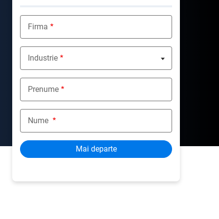
Firma
Industrie
Nothing selected
Prenume
Nume