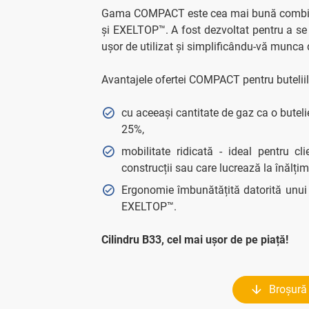
Gama COMPACT este cea mai bună combinați
și EXELTOP™. A fost dezvoltat pentru a se
ușor de utilizat și simplificându-vă munca d
Avantajele ofertei COMPACT pentru butelii
cu aceeași cantitate de gaz ca o butel
25%,
mobilitate ridicată - ideal pentru cl
construcții sau care lucrează la înălțim
Ergonomie îmbunătățită datorită unui 
EXELTOP™.
Cilindru B33, cel mai ușor de pe piață!
Broșur