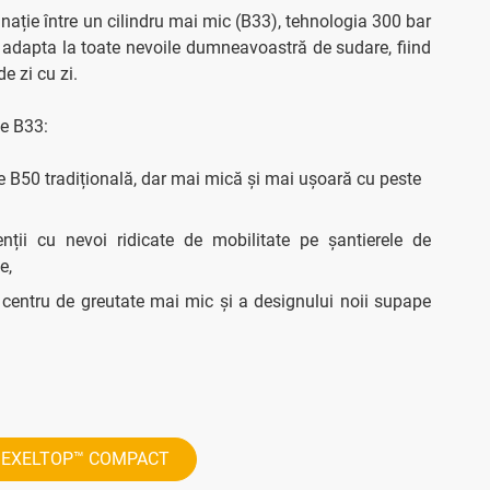
e între un cilindru mai mic (B33), tehnologia 300 bar
 adapta la toate nevoile dumneavoastră de sudare, fiind
e zi cu zi.
le B33:
ie B50 tradițională, dar mai mică și mai ușoară cu peste
ienții cu nevoi ridicate de mobilitate pe șantierele de
e,
centru de greutate mai mic și a designului noii supape
ă EXELTOP™ COMPACT