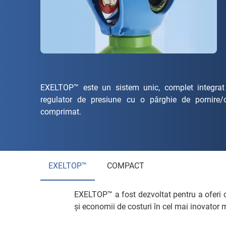
EXELTOP™ este un sistem unic, complet integrat 
regulator de presiune cu o pârghie de pornire/op
comprimat.
EXELTOP™
COMPACT
EXELTOP™ a fost dezvoltat pentru a oferi ce
și economii de costuri în cel mai inovator 