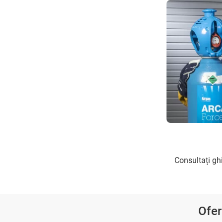
Consultați gh
Ofe