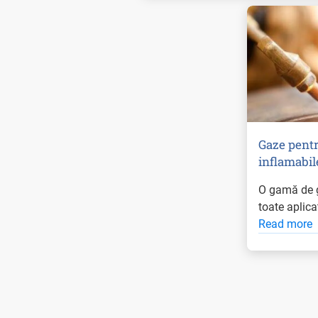
Gaze pentr
inflamabi
O gamă de g
toate aplicaț
Read more