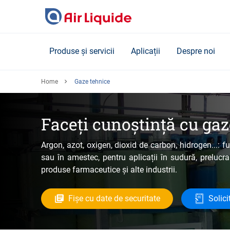
Skip
to
main
content
Produse și servicii
Aplicații
Despre noi
Home
Gaze tehnice
Faceți cunoștință cu gaz
Argon, azot, oxigen, dioxid de carbon, hidrogen...: 
sau în amestec, pentru aplicații în sudură, prelucra
produse farmaceutice și alte industrii.
Fișe cu date de securitate
Solici