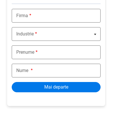
Firma
Industrie
Nothing selected
Prenume
Nume