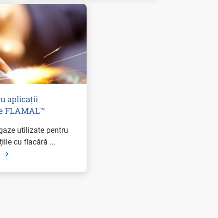
u aplicații
le FLAMAL™
aze utilizate pentru
iile cu flacără ...