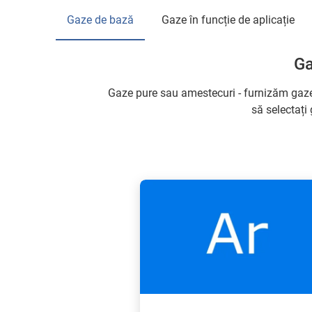
Gaze de bază
Gaze în funcție de aplicație
Ga
Gaze pure sau amestecuri - furnizăm gaze 
să selectați