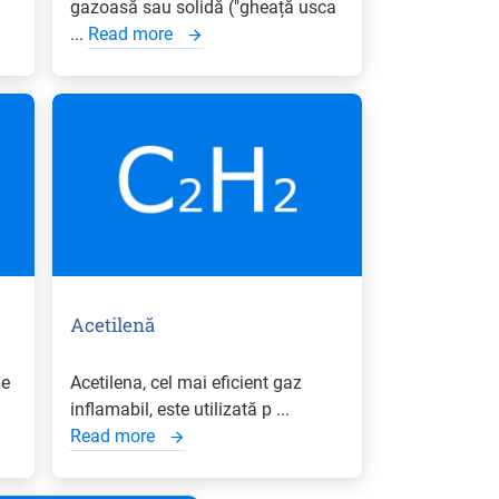
gazoasă sau solidă ("gheață usca
...
Read more
Acetilenă
de
Acetilena, cel mai eficient gaz
inflamabil, este utilizată p ...
Read more