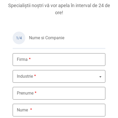
Specialiștii noștri vă vor apela în interval de 24 de
ore!
Nume si Companie
1/4
Firma
Industrie
Nothing selected
Prenume
Nume