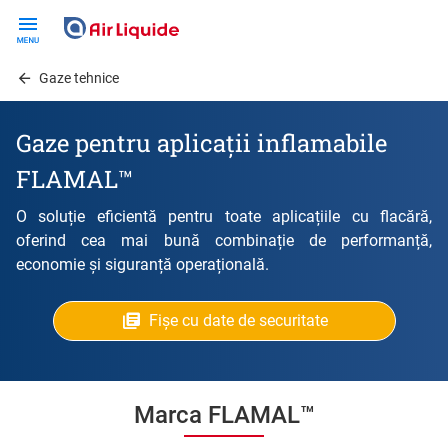
Skip
to
main
Gaze tehnice
content
Gaze pentru aplicații inflamabile
FLAMAL™
O soluție eficientă pentru toate aplicațiile cu flacără,
oferind cea mai bună combinație de performanță,
economie și siguranță operațională.
Fișe cu date de securitate
Marca FLAMAL™