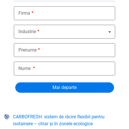
Firma
Industrie
Nothing selected
Prenume
Nume
CARBOFRESH: sistem de răcire flexibil pentru
isotainere – chiar și în zonele ecologice