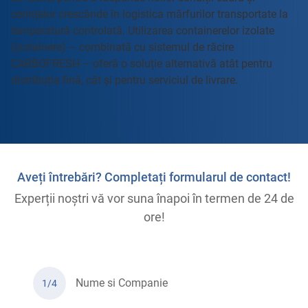
cerințelor crescânde în logistica mărfurilor transportate la
temperatură controlată. Utilizarea containerelor izolate
(izotainere) – combinată cu sistemul de răcire
CARBOFRESH – oferă o soluție alternativă atât pentru
distribuția fină, cât și pentru serviciul de livrare.
Aveți întrebări? Completați formularul de contact!
Experții noștri vă vor suna înapoi în termen de 24 de
ore!
Nume si Companie
1/4