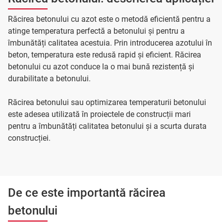
Răcirea betonului cu azot este o metodă eficientă pentru a
atinge temperatura perfectă a betonului și pentru a
îmbunătăți calitatea acestuia. Prin introducerea azotului în
beton, temperatura este redusă rapid și eficient. Răcirea
betonului cu azot conduce la o mai bună rezistență și
durabilitate a betonului.
Răcirea betonului sau optimizarea temperaturii betonului
este adesea utilizată în proiectele de construcții mari
pentru a îmbunătăți calitatea betonului și a scurta durata
construcției.
De ce este importantă răcirea
betonului