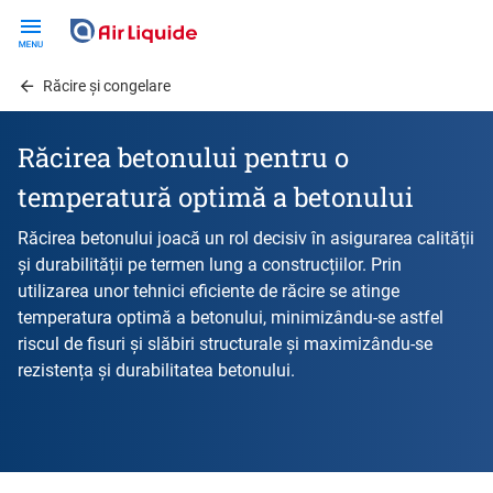
Skip
to
main
Răcire și congelare
content
Răcirea betonului pentru o
temperatură optimă a betonului
Răcirea betonului joacă un rol decisiv în asigurarea calității
și durabilității pe termen lung a construcțiilor. Prin
utilizarea unor tehnici eficiente de răcire se atinge
temperatura optimă a betonului, minimizându-se astfel
riscul de fisuri și slăbiri structurale și maximizându-se
rezistența și durabilitatea betonului.