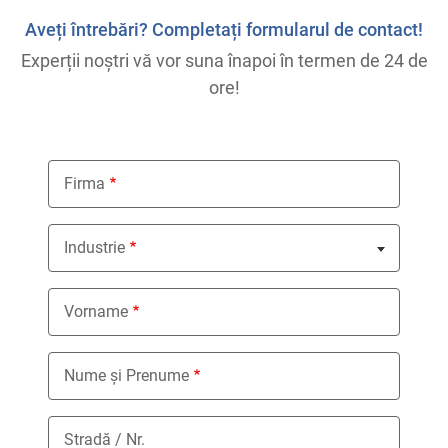
Aveți întrebări? Completați formularul de contact!
Experții noștri vă vor suna înapoi în termen de 24 de
ore!
Firma
Industrie
Nothing selected
Vorname
Nume și Prenume
Stradă / Nr.