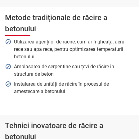
Metode tradiționale de răcire a
betonului
Utilizarea agenților de răcire, cum ar fi gheața, aerul
rece sau apa rece, pentru optimizarea temperaturii
betonului
Amplasarea de serpentine sau țevi de răcire în
structura de beton
Instalarea de unități de răcire în procesul de
amestecare a betonului
Tehnici inovatoare de răcire a
betonului