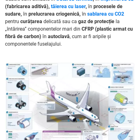
(fabricarea aditivă),
tăierea cu laser
,
în
procesele de
sudare,
în
prelucrarea criogenică,
în
sablarea cu CO2
pentru
curățarea
delicată sau ca
gaz de protecție
la
„întărirea” componentelor mari din
CFRP (plastic armat cu
fibră de carbon)
în
autoclavă
, cum ar fi aripile și
componentele fuselajului.