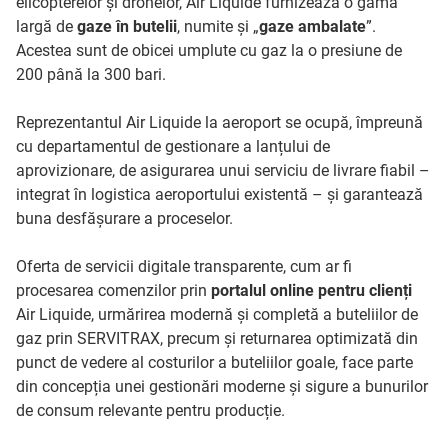
elicopterelor și dronelor, Air Liquide furnizează o gamă
largă de
gaze în butelii
, numite și „
gaze ambalate
”.
Acestea sunt de obicei umplute cu gaz la o presiune de
200 până la 300 bari.
Reprezentantul Air Liquide la aeroport se ocupă, împreună
cu departamentul de gestionare a lanțului de
aprovizionare, de asigurarea unui serviciu de livrare fiabil –
integrat în logistica aeroportului existentă – și garantează
buna desfășurare a proceselor.
Oferta de servicii digitale transparente, cum ar fi
procesarea comenzilor prin
portalul online pentru clienți
Air Liquide, urmărirea modernă și completă a buteliilor de
gaz prin SERVITRAX, precum și returnarea optimizată din
punct de vedere al costurilor a buteliilor goale, face parte
din concepția unei gestionări moderne și sigure a bunurilor
de consum relevante pentru producție.