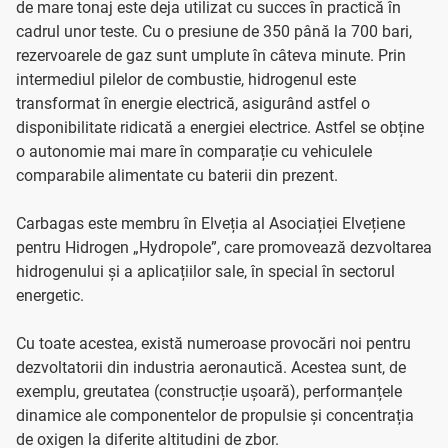
de mare tonaj este deja utilizat cu succes în practică în
cadrul unor teste. Cu o presiune de 350 până la 700 bari,
rezervoarele de gaz sunt umplute în câteva minute. Prin
intermediul pilelor de combustie, hidrogenul este
transformat în energie electrică, asigurând astfel o
disponibilitate ridicată a energiei electrice. Astfel se obține
o autonomie mai mare în comparație cu vehiculele
comparabile alimentate cu baterii din prezent.
Carbagas este membru în Elveția al Asociației Elvețiene
pentru Hidrogen „Hydropole”, care promovează dezvoltarea
hidrogenului și a aplicațiilor sale, în special în sectorul
energetic.
Cu toate acestea, există numeroase provocări noi pentru
dezvoltatorii din industria aeronautică. Acestea sunt, de
exemplu, greutatea (construcție ușoară), performanțele
dinamice ale componentelor de propulsie și concentrația
de oxigen la diferite altitudini de zbor.