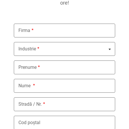
ore!
Firma
Industrie
Nothing selected
Prenume
Nume
Stradă / Nr.
Cod poștal