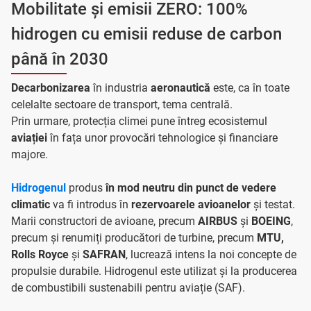
Mobilitate și emisii ZERO: 100%
hidrogen cu emisii reduse de carbon
până în 2030
Decarbonizarea
în industria
aeronautică
este, ca în toate
celelalte sectoare de transport, tema centrală.
Prin urmare, protecția climei pune întreg ecosistemul
aviației
în fața unor provocări tehnologice și financiare
majore.
Hidrogenul
produs
în mod neutru din punct de vedere
climatic
va fi introdus în
rezervoarele avioanelor
și testat.
Marii constructori de avioane, precum
AIRBUS
și
BOEING
,
precum și renumiți producători de turbine, precum
MTU,
Rolls Royce
și
SAFRAN
, lucrează intens la noi concepte de
propulsie durabile. Hidrogenul este utilizat și la producerea
de combustibili sustenabili pentru aviație (SAF).