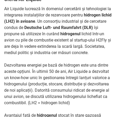
Air Liquide lucrează în domeniul cercetării și tehnologiei la
integrarea instalațiilor de rezervoare pentru
hidrogen lichid
(LH2) în avioane
. Un consorțiu industrial și de cercetare
condus de
Deutsche Luft- und Raumfahrt (DLR)
își
propune să utilizeze în curând
hidrogenul
lichid într-un
avion cu pile de combustie existent al startup-ului H2Fly și
are deja în vedere extinderea la scară largă. Societatea,
mediul politic și industria cer măsuri concrete.
Dezvoltarea energiei pe bază de hidrogen este una dintre
aceste opțiuni. În ultimii 50 de ani, Air Liquide a dezvoltat
un know-how unic în gestionarea întregii lanțuri valorice a
hidrogenului (producție, stocare, distribuție și dezvoltarea
de noi aplicații). Datorită consumului ridicat de energie al
unui avion, se discută utilizarea hidrogenului lichefiat ca
combustibil. (LH2 = hidrogen lichid)
Avantajul față de
hidrogenul
stocat în stare gazoasă