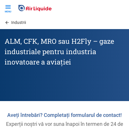
Skip
to
main
Industrii
content
ALM, CFK, MRO sau H2Fly – gaze
industriale pentru industria
inovatoare a aviației
Aveți întrebări? Completați formularul de contact!
Experții noștri vă vor suna înapoi în termen de 24 de