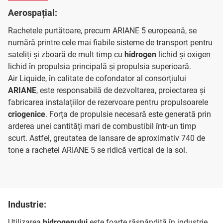
Aerospațial:
Rachetele purtătoare, precum ARIANE 5 europeană, se
numără printre cele mai fiabile sisteme de transport pentru
sateliți și zboară de mult timp cu
hidrogen
lichid și oxigen
lichid în propulsia principală și propulsia superioară.
Air Liquide, în calitate de cofondator al consorțiului
ARIANE
, este responsabilă de dezvoltarea, proiectarea și
fabricarea instalațiilor de rezervoare pentru propulsoarele
criogenice
. Forța de propulsie necesară este generată prin
arderea unei cantități mari de combustibil într-un timp
scurt. Astfel, greutatea de lansare de aproximativ 740 de
tone a rachetei ARIANE 5 se ridică vertical de la sol.
Industrie:
Utilizarea
hidrogenului
este foarte răspândită în industrie.